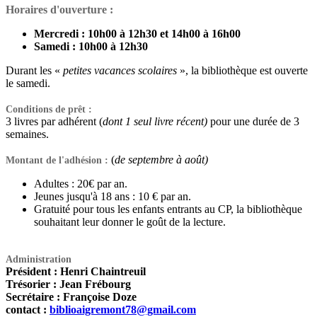
Horaires d'ouverture :
Mercredi : 10h00 à 12h30 et 14h00 à 16h00
Samedi : 10h00 à 12h30
Durant les «
petites vacances scolaires
», la bibliothèque est ouverte
le samedi.
Conditions de prêt :
3 livres par adhérent (
dont 1 seul livre récent)
pour une durée de 3
semaines.
(
de septembre à août)
Montant de l'adhésion :
Adultes : 20€ par an.
Jeunes jusqu'à 18 ans : 10 € par an.
Gratuité pour tous les enfants entrants au CP, la bibliothèque
souhaitant leur donner le goût de la lecture.
Administration
Président :
Henri Chaintreuil
Trésorier : Jean Frébourg
Secrétaire : Françoise Doze
contact :
biblioaigremont78@gmail.com