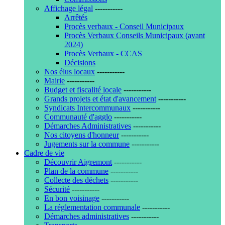
Affichage légal
-----------
Arrêtés
Procès verbaux - Conseil Municipaux
Procès Verbaux Conseils Municipaux (avant
2024)
Procès Verbaux - CCAS
Décisions
Nos élus locaux
-----------
Mairie
-----------
Budget et fiscalité locale
-----------
Grands projets et état d'avancement
-----------
Syndicats Intercommunaux
-----------
Communauté d'agglo
-----------
Démarches Administratives
-----------
Nos citoyens d'honneur
-----------
Jugements sur la commune
-----------
Cadre de vie
Découvrir Aigremont
-----------
Plan de la commune
-----------
Collecte des déchets
-----------
Sécurité
-----------
En bon voisinage
-----------
La réglementation communale
-----------
Démarches administratives
-----------