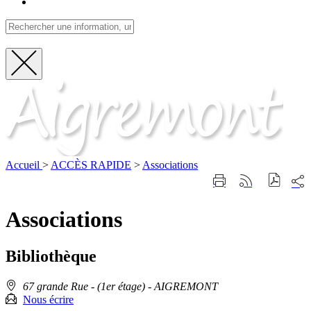
Fermer
Visite
la
recherche
Accueil
>
ACCÈS RAPIDE
>
Associations
Part
Imprimer
Générer
sur
cette
le
les
page
flux
Associations
rése
RSS
soci
Bibliothèque
Adresse
67 grande Rue - (1er étage)
- AIGREMONT
:
Nous écrire