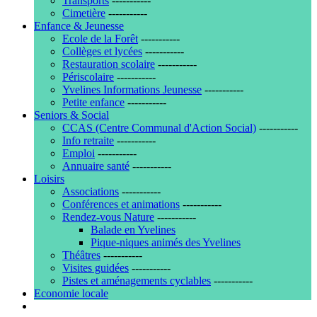
Transports
-----------
Cimetière
-----------
Enfance & Jeunesse
Ecole de la Forêt
-----------
Collèges et lycées
-----------
Restauration scolaire
-----------
Périscolaire
-----------
Yvelines Informations Jeunesse
-----------
Petite enfance
-----------
Seniors & Social
CCAS (Centre Communal d'Action Social)
-----------
Info retraite
-----------
Emploi
-----------
Annuaire santé
-----------
Loisirs
Associations
-----------
Conférences et animations
-----------
Rendez-vous Nature
-----------
Balade en Yvelines
Pique-niques animés des Yvelines
Théâtres
-----------
Visites guidées
-----------
Pistes et aménagements cyclables
-----------
Economie locale