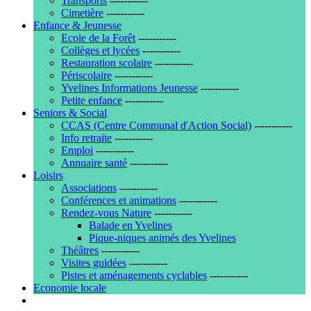
Transports
-----------
Cimetière
-----------
Enfance & Jeunesse
Ecole de la Forêt
-----------
Collèges et lycées
-----------
Restauration scolaire
-----------
Périscolaire
-----------
Yvelines Informations Jeunesse
-----------
Petite enfance
-----------
Seniors & Social
CCAS (Centre Communal d'Action Social)
-----------
Info retraite
-----------
Emploi
-----------
Annuaire santé
-----------
Loisirs
Associations
-----------
Conférences et animations
-----------
Rendez-vous Nature
-----------
Balade en Yvelines
Pique-niques animés des Yvelines
Théâtres
-----------
Visites guidées
-----------
Pistes et aménagements cyclables
-----------
Economie locale