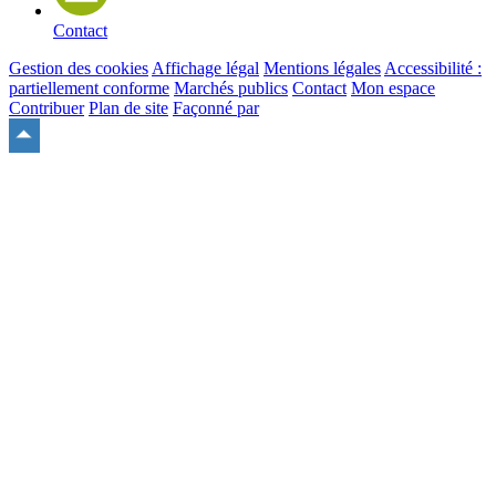
Contact
Gestion des cookies
Affichage légal
Mentions légales
Accessibilité :
partiellement conforme
Marchés publics
Contact
Mon espace
Contribuer
Plan de site
Façonné par
Remonter
en
haut
du
site