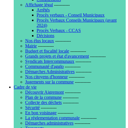
Affichage légal
-----------
Arrêtés
Procès verbaux - Conseil Municipaux
Procès Verbaux Conseils Municipaux (avant
2024)
Procès Verbaux - CCAS
Décisions
Nos élus locaux
-----------
Mairie
-----------
Budget et fiscalité locale
-----------
Grands projets et état d'avancement
-----------
Syndicats Intercommunaux
-----------
Communauté d'agglo
-----------
Démarches Administratives
-----------
Nos citoyens d'honneur
-----------
Jugements sur la commune
-----------
Cadre de vie
Découvrir Aigremont
-----------
Plan de la commune
-----------
Collecte des déchets
-----------
Sécurité
-----------
En bon voisinage
-----------
La réglementation communale
-----------
Démarches administratives
-----------