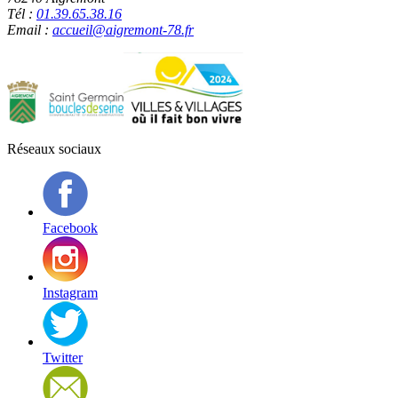
Tél :
01.39.65.38.16
Email :
accueil@aigremont-78.fr
Réseaux sociaux
Facebook
Instagram
Twitter