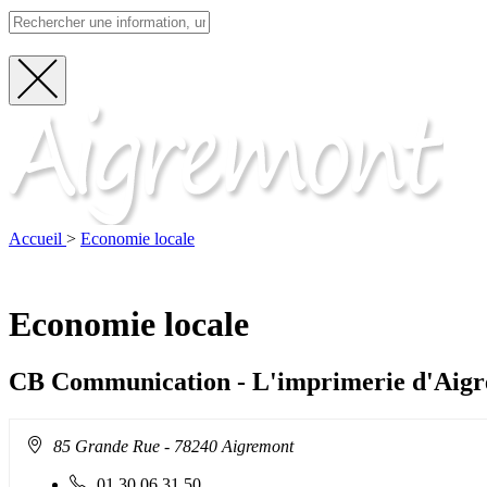
Fermer
Visite
la
recherche
Accueil
>
Economie locale
Economie locale
CB Communication - L'imprimerie d'Aig
Adresse
85 Grande Rue
- 78240 Aigremont
:
Téléphone
01 30 06 31 50