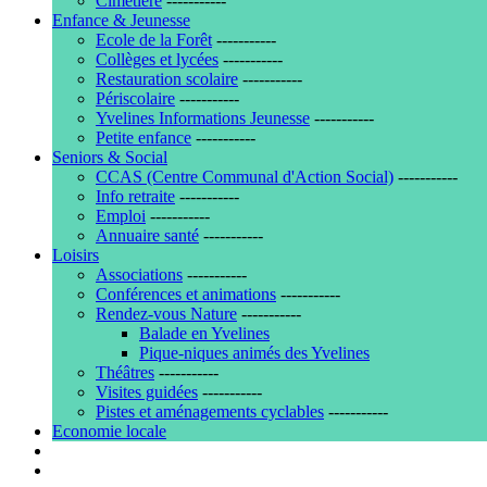
Cimetière
-----------
Enfance & Jeunesse
Ecole de la Forêt
-----------
Collèges et lycées
-----------
Restauration scolaire
-----------
Périscolaire
-----------
Yvelines Informations Jeunesse
-----------
Petite enfance
-----------
Seniors & Social
CCAS (Centre Communal d'Action Social)
-----------
Info retraite
-----------
Emploi
-----------
Annuaire santé
-----------
Loisirs
Associations
-----------
Conférences et animations
-----------
Rendez-vous Nature
-----------
Balade en Yvelines
Pique-niques animés des Yvelines
Théâtres
-----------
Visites guidées
-----------
Pistes et aménagements cyclables
-----------
Economie locale