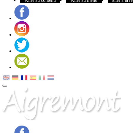
Aller au contenu
Aller au menu
aller à la 
Facebook
Instagram
Twitter
Contact
MENU
PRINCIPAL