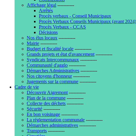
Affichage légal
-----------
Arrêtés
Procès verbaux - Conseil Municipaux
Procès Verbaux Conseils Municipaux (avant 2024
Procès Verbaux - CCAS
Décisions
Nos élus locaux
-----------
Mairie
-----------
Budget et fiscalité locale
-----------
Grands projets et état d'avancement
-----------
Syndicats Intercommunaux
-----------
Communauté d'agglo
-----------
Démarches Administratives
-----------
Nos citoyens d'honneur
-----------
Jugements sur la commune
-----------
Cadre de vie
Découvrir Aigremont
-----------
Plan de la commune
-----------
Collecte des déchets
-----------
Sécurité
-----------
En bon voisinage
-----------
La réglementation communale
-----------
Démarches administratives
-----------
Transports
-----------