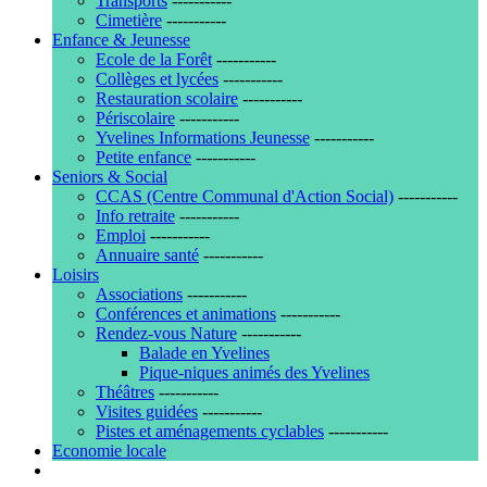
Transports
-----------
Cimetière
-----------
Enfance & Jeunesse
Ecole de la Forêt
-----------
Collèges et lycées
-----------
Restauration scolaire
-----------
Périscolaire
-----------
Yvelines Informations Jeunesse
-----------
Petite enfance
-----------
Seniors & Social
CCAS (Centre Communal d'Action Social)
-----------
Info retraite
-----------
Emploi
-----------
Annuaire santé
-----------
Loisirs
Associations
-----------
Conférences et animations
-----------
Rendez-vous Nature
-----------
Balade en Yvelines
Pique-niques animés des Yvelines
Théâtres
-----------
Visites guidées
-----------
Pistes et aménagements cyclables
-----------
Economie locale