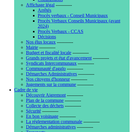
Affichage légal
-----------
Arrêtés
Procès verbaux - Conseil Municipaux
Procès Verbaux Conseils Municipaux (avant
2024)
Procès Verbaux - CCAS
Décisions
Nos élus locaux
-----------
Mairie
-----------
Budget et fiscalité locale
-----------
Grands projets et état d'avancement
-----------
Syndicats Intercommunaux
-----------
Communauté d'agglo
-----------
Démarches Administratives
-----------
Nos citoyens d'honneur
-----------
Jugements sur la commune
-----------
Cadre de vie
Découvrir Aigremont
-----------
Plan de la commune
-----------
Collecte des déchets
-----------
Sécurité
-----------
En bon voisinage
-----------
La réglementation communale
-----------
Démarches administratives
-----------