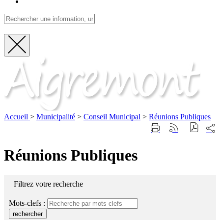
Fermer
Visite
la
recherche
Accueil
>
Municipalité
>
Conseil Municipal
>
Réunions Publiques
Part
Imprimer
Générer
sur
cette
le
les
page
flux
Réunions Publiques
rése
RSS
soci
Filtrez votre recherche
Mots-clefs :
rechercher