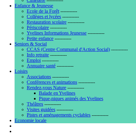
Cimetière
-----------
Enfance & Jeunesse
Ecole de la Forêt
-----------
Collèges et lycées
-----------
Restauration scolaire
-----------
Périscolaire
-----------
Yvelines Informations Jeunesse
-----------
Petite enfance
-----------
Seniors & Social
CCAS (Centre Communal d'Action Social)
-----------
Info retraite
-----------
Emploi
-----------
Annuaire santé
-----------
Loisirs
Associations
-----------
Conférences et animations
-----------
Rendez-vous Nature
-----------
Balade en Yvelines
Pique-niques animés des Yvelines
Théâtres
-----------
Visites guidées
-----------
Pistes et aménagements cyclables
-----------
Economie locale