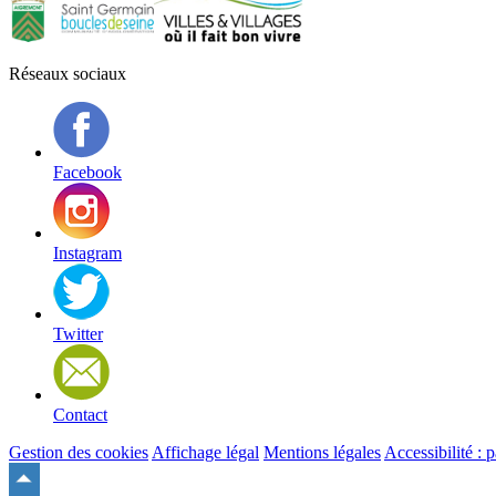
Réseaux sociaux
Facebook
Instagram
Twitter
Contact
Gestion des cookies
Affichage légal
Mentions légales
Accessibilité : 
Remonter
en