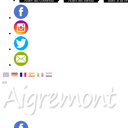
Aller au contenu
Aller au menu
aller à la 
Facebook
Instagram
Twitter
Contact
MENU
PRINCIPAL