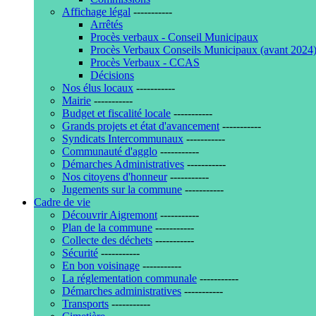
Affichage légal
-----------
Arrêtés
Procès verbaux - Conseil Municipaux
Procès Verbaux Conseils Municipaux (avant 2024
Procès Verbaux - CCAS
Décisions
Nos élus locaux
-----------
Mairie
-----------
Budget et fiscalité locale
-----------
Grands projets et état d'avancement
-----------
Syndicats Intercommunaux
-----------
Communauté d'agglo
-----------
Démarches Administratives
-----------
Nos citoyens d'honneur
-----------
Jugements sur la commune
-----------
Cadre de vie
Découvrir Aigremont
-----------
Plan de la commune
-----------
Collecte des déchets
-----------
Sécurité
-----------
En bon voisinage
-----------
La réglementation communale
-----------
Démarches administratives
-----------
Transports
-----------