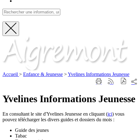
Fermer
Visite
la
recherche
Accueil
>
Enfance & Jeunesse
>
Yvelines Informations Jeunesse
Part
Imprimer
Générer
sur
cette
le
les
page
flux
Yvelines Informations Jeunesse
rése
RSS
soci
En consultant le site d'Yvelines Jeunesse en cliquant (
ici
) vous
pouvez télécharger les divers guides et dossiers du mois :
Guide des jeunes
Tabac