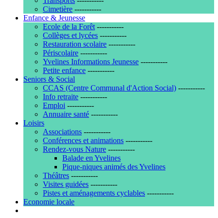
Transports
-----------
Cimetière
-----------
Enfance & Jeunesse
Ecole de la Forêt
-----------
Collèges et lycées
-----------
Restauration scolaire
-----------
Périscolaire
-----------
Yvelines Informations Jeunesse
-----------
Petite enfance
-----------
Seniors & Social
CCAS (Centre Communal d'Action Social)
-----------
Info retraite
-----------
Emploi
-----------
Annuaire santé
-----------
Loisirs
Associations
-----------
Conférences et animations
-----------
Rendez-vous Nature
-----------
Balade en Yvelines
Pique-niques animés des Yvelines
Théâtres
-----------
Visites guidées
-----------
Pistes et aménagements cyclables
-----------
Economie locale