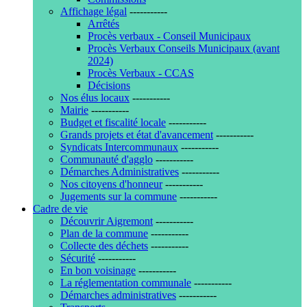
Affichage légal
-----------
Arrêtés
Procès verbaux - Conseil Municipaux
Procès Verbaux Conseils Municipaux (avant
2024)
Procès Verbaux - CCAS
Décisions
Nos élus locaux
-----------
Mairie
-----------
Budget et fiscalité locale
-----------
Grands projets et état d'avancement
-----------
Syndicats Intercommunaux
-----------
Communauté d'agglo
-----------
Démarches Administratives
-----------
Nos citoyens d'honneur
-----------
Jugements sur la commune
-----------
Cadre de vie
Découvrir Aigremont
-----------
Plan de la commune
-----------
Collecte des déchets
-----------
Sécurité
-----------
En bon voisinage
-----------
La réglementation communale
-----------
Démarches administratives
-----------