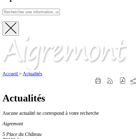
Fermer
Visite
la
recherche
Accueil
>
Actualités
Part
Imprimer
Générer
sur
cette
le
les
page
flux
Actualités
rése
RSS
soci
Aucune actualité ne correspond à votre recherche
Aigremont
5 Place du Château