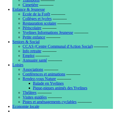
Transports
-----------
Cimetière
-----------
Enfance & Jeunesse
Ecole de la Forêt
-----------
Collèges et lycées
-----------
Restauration scolaire
-----------
Périscolaire
-----------
Yvelines Informations Jeunesse
-----------
Petite enfance
-----------
Seniors & Social
CCAS (Centre Communal d'Action Social)
-----------
Info retraite
-----------
Emploi
-----------
Annuaire santé
-----------
Loisirs
Associations
-----------
Conférences et animations
-----------
Rendez-vous Nature
-----------
Balade en Yvelines
Pique-niques animés des Yvelines
Théâtres
-----------
Visites guidées
-----------
Pistes et aménagements cyclables
-----------
Economie locale