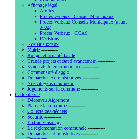
Affichage légal
-----------
Arrêtés
Procès verbaux - Conseil Municipaux
Procès Verbaux Conseils Municipaux (avant
2024)
Procès Verbaux - CCAS
Décisions
Nos élus locaux
-----------
Mairie
-----------
Budget et fiscalité locale
-----------
Grands projets et état d'avancement
-----------
Syndicats Intercommunaux
-----------
Communauté d'agglo
-----------
Démarches Administratives
-----------
Nos citoyens d'honneur
-----------
Jugements sur la commune
-----------
Cadre de vie
Découvrir Aigremont
-----------
Plan de la commune
-----------
Collecte des déchets
-----------
Sécurité
-----------
En bon voisinage
-----------
La réglementation communale
-----------
Démarches administratives
-----------