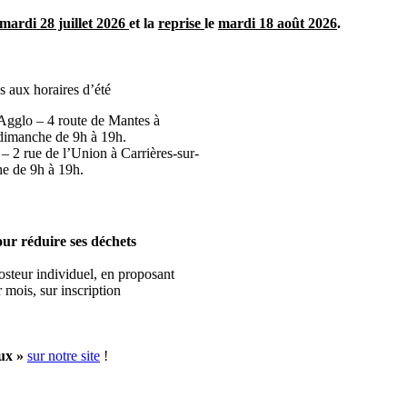
mardi 28 juillet 2026
et la
reprise
le
mardi 18 août 2026
.
s aux horaires d’été
’Agglo – 4 route de Mantes à
 dimanche de 9h à 19h.
 – 2 rue de l’Union à Carrières-sur-
he de 9h à 19h.
our réduire ses déchets
steur individuel, en proposant
 mois, sur inscription
aux »
sur notre site
!