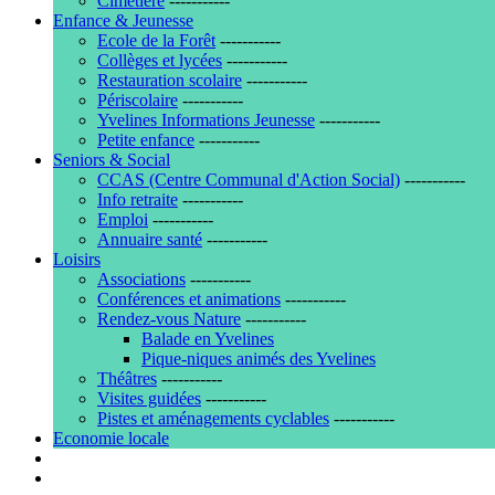
Cimetière
-----------
Enfance & Jeunesse
Ecole de la Forêt
-----------
Collèges et lycées
-----------
Restauration scolaire
-----------
Périscolaire
-----------
Yvelines Informations Jeunesse
-----------
Petite enfance
-----------
Seniors & Social
CCAS (Centre Communal d'Action Social)
-----------
Info retraite
-----------
Emploi
-----------
Annuaire santé
-----------
Loisirs
Associations
-----------
Conférences et animations
-----------
Rendez-vous Nature
-----------
Balade en Yvelines
Pique-niques animés des Yvelines
Théâtres
-----------
Visites guidées
-----------
Pistes et aménagements cyclables
-----------
Economie locale