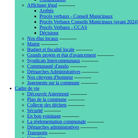
Affichage légal
-----------
Arrêtés
Procès verbaux - Conseil Municipaux
Procès Verbaux Conseils Municipaux (avant 2024
Procès Verbaux - CCAS
Décisions
Nos élus locaux
-----------
Mairie
-----------
Budget et fiscalité locale
-----------
Grands projets et état d'avancement
-----------
Syndicats Intercommunaux
-----------
Communauté d'agglo
-----------
Démarches Administratives
-----------
Nos citoyens d'honneur
-----------
Jugements sur la commune
-----------
Cadre de vie
Découvrir Aigremont
-----------
Plan de la commune
-----------
Collecte des déchets
-----------
Sécurité
-----------
En bon voisinage
-----------
La réglementation communale
-----------
Démarches administratives
-----------
Transports
-----------