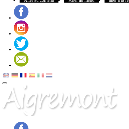
Aller au contenu
Aller au menu
aller à la 
Facebook
Instagram
Twitter
Contact
MENU
PRINCIPAL