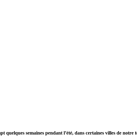
r la page accueil du site de Aigremont
 quelques semaines pendant l’été, dans certaines villes de notre te