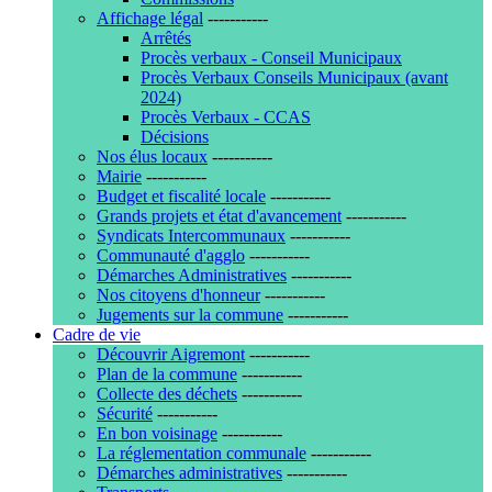
Affichage légal
-----------
Arrêtés
Procès verbaux - Conseil Municipaux
Procès Verbaux Conseils Municipaux (avant
2024)
Procès Verbaux - CCAS
Décisions
Nos élus locaux
-----------
Mairie
-----------
Budget et fiscalité locale
-----------
Grands projets et état d'avancement
-----------
Syndicats Intercommunaux
-----------
Communauté d'agglo
-----------
Démarches Administratives
-----------
Nos citoyens d'honneur
-----------
Jugements sur la commune
-----------
Cadre de vie
Découvrir Aigremont
-----------
Plan de la commune
-----------
Collecte des déchets
-----------
Sécurité
-----------
En bon voisinage
-----------
La réglementation communale
-----------
Démarches administratives
-----------