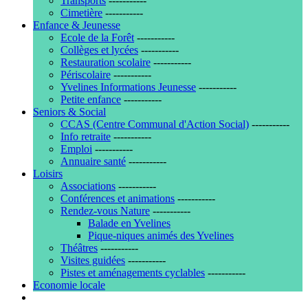
Transports
-----------
Cimetière
-----------
Enfance & Jeunesse
Ecole de la Forêt
-----------
Collèges et lycées
-----------
Restauration scolaire
-----------
Périscolaire
-----------
Yvelines Informations Jeunesse
-----------
Petite enfance
-----------
Seniors & Social
CCAS (Centre Communal d'Action Social)
-----------
Info retraite
-----------
Emploi
-----------
Annuaire santé
-----------
Loisirs
Associations
-----------
Conférences et animations
-----------
Rendez-vous Nature
-----------
Balade en Yvelines
Pique-niques animés des Yvelines
Théâtres
-----------
Visites guidées
-----------
Pistes et aménagements cyclables
-----------
Economie locale