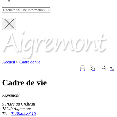
Fermer
Visite
la
recherche
Accueil
>
Cadre de vie
Part
Imprimer
Générer
sur
cette
le
les
page
flux
Cadre de vie
rése
RSS
soci
Aigremont
5 Place du Château
78240 Aigremont
Tél :
01.39.65.38.16