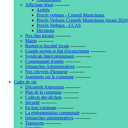
Affichage légal
-----------
Arrêtés
Procès verbaux - Conseil Municipaux
Procès Verbaux Conseils Municipaux (avant 2024
Procès Verbaux - CCAS
Décisions
Nos élus locaux
-----------
Mairie
-----------
Budget et fiscalité locale
-----------
Grands projets et état d'avancement
-----------
Syndicats Intercommunaux
-----------
Communauté d'agglo
-----------
Démarches Administratives
-----------
Nos citoyens d'honneur
-----------
Jugements sur la commune
-----------
Cadre de vie
Découvrir Aigremont
-----------
Plan de la commune
-----------
Collecte des déchets
-----------
Sécurité
-----------
En bon voisinage
-----------
La réglementation communale
-----------
Démarches administratives
-----------
Transports
-----------