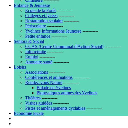
Cimetière
-----------
Enfance & Jeunesse
Ecole de la Forêt
-----------
Collèges et lycées
-----------
Restauration scolaire
-----------
Périscolaire
-----------
Yvelines Informations Jeunesse
-----------
Petite enfance
-----------
Seniors & Social
CCAS (Centre Communal d'Action Social)
-----------
Info retraite
-----------
Emploi
-----------
Annuaire santé
-----------
Loisirs
Associations
-----------
Conférences et animations
-----------
Rendez-vous Nature
-----------
Balade en Yvelines
Pique-niques animés des Yvelines
Théâtres
-----------
Visites guidées
-----------
Pistes et aménagements cyclables
-----------
Economie locale