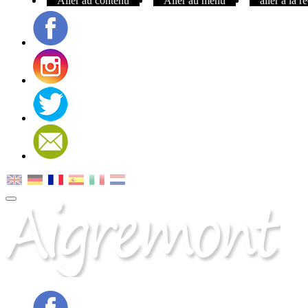
Aller au contenu
Aller au menu
aller à la 
Facebook
Instagram
Twitter
Contact
MENU
PRINCIPAL