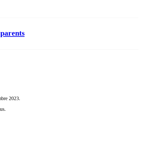
 parents
embre 2023.
lus.