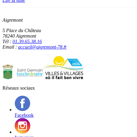
Lire la suite
Aigremont
5 Place du Château
78240 Aigremont
Tél :
01.39.65.38.16
Email :
accueil@aigremont-78.fr
Réseaux sociaux
Facebook